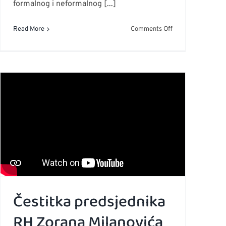
formalnog i neformalnog [...]
on
Read More
Comments Off
Radionica
za
stručnjake
iz
područja
formalnog
i
neformalnog
obrazovanja
o
radu
sosobama
s
osjetilnim
Čestitka predsjednika
teškoćama
RH Zorana Milanovića