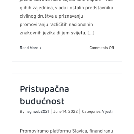
glihih zajednica, vlada i ostalih predstavnika
civilnog društva u priznavanju i
promoviranju različitih nacionalnih
znakovnih jezika diljem svijeta. [...]
on
Read More
Comments Off
Međunarod
dan
znakovnih
ekt
jezika
Pristupačna
idata
budućnost
By
hsgnweb2021
|
June 14, 2022
|
Categories:
Vijesti
Promoviramo platformu Slavica, financiranu