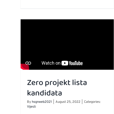
Rezu
istr
u
okvi
ESF
proj
Plat
50+
Zero projekt lista
kandidata
By
hsgnweb2021
|
August 25, 2022
|
Categories:
Vijesti