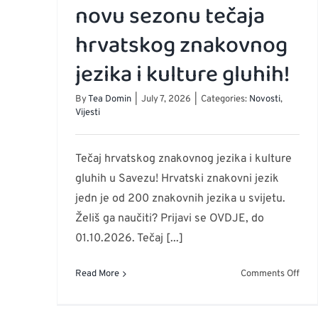
novu sezonu tečaja
hrvatskog znakovnog
jezika i kulture gluhih!
By
Tea Domin
|
July 7, 2026
|
Categories:
Novosti
,
Vijesti
Tečaj hrvatskog znakovnog jezika i kulture
gluhih u Savezu! Hrvatski znakovni jezik
jedn je od 200 znakovnih jezika u svijetu.
Želiš ga naučiti? Prijavi se OVDJE, do
01.10.2026. Tečaj [...]
on
Read More
Comments Off
Otvo
prij