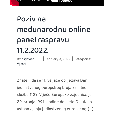
N
eo
Poziv na
enciju
međunarodnu online
ima
panel raspravu
ba
11.2.2022.
liditetom
By
hsgnweb2021
|
February 3, 2022
|
Categories:
Vijesti
Znate li da se 11. veljače obilježava Dan
jedinstvenog europskog broja za hitne
službe 112? Vijeće Europske zajednice je
29. srpnja 1991. godine donijelo Odluku o
ustanovljenju jedinstvenog europskog [...]