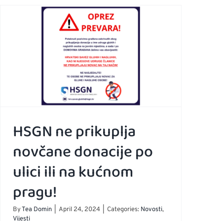
hrvatskog
znakovnog
u
jezika
i
kulture
gluhih
HSGN ne prikuplja
novčane donacije po
ulici ili na kućnom
pragu!
By
Tea Domin
|
April 24, 2024
|
Categories:
Novosti
,
Vijesti