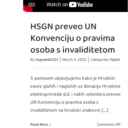
HSGN preveo UN
Konvenciju o pravima
osoba s invaliditetom
By
hsgnweb2021
|
March 4, 2022
|
Categories:
Vijesti
S ponosom objavljujemo kako je Hrvatski
savez gluhih i nagluhih uz donaciju Hrvatske
elektroprivrede d.d. i naših volontera preveo
UN Konvenciju o pravima osoba s
invaliditetom na hrvatski znakovni [...]
on
Read More
Comments Off