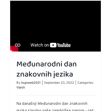
ltati
aživanja
ru
ekta
forma
Međunarodni dan
znakovnih jezika
By
hsgnweb2021
|
September 23, 2022
|
Categories:
Vijesti
Na današnji Međunarodni dan znakovnih
jezika slavimo naše zajedniške napore - rad