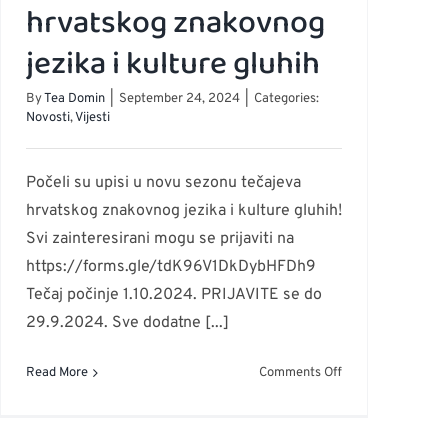
hrvatskog znakovnog
jezika i kulture gluhih
By
Tea Domin
|
September 24, 2024
|
Categories:
Novosti
,
Vijesti
Počeli su upisi u novu sezonu tečajeva
hrvatskog znakovnog jezika i kulture gluhih!
Svi zainteresirani mogu se prijaviti na
https://forms.gle/tdK96V1DkDybHFDh9
Tečaj počinje 1.10.2024. PRIJAVITE se do
29.9.2024. Sve dodatne [...]
on
Read More
Comments Off
Nova
sezona
tečaja