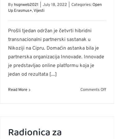
na
By
hsgnweb2021
|
July 18, 2022
|
Categories:
Open
kućnom
Up Erasmus+
,
Vijesti
pragu!
Prošli tjedan održan je četvrti hibridni
transnacionalni partnerski sastanak u
Nikoziji na Cipru. Domaćin astanka bila je
partnerska organizacija Innovade. Innovade
ni
je predstavljao online platformu koja je
jedan od rezultata [...]
on
Read More
Comments Off
Sastanak
projektnog
tima
u
Nikoziji
Radionica za