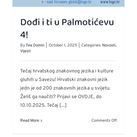
Dođi i ti u Palmotićevu
4!
By
Tea Domin
|
October 1, 2025
|
Categories:
Novosti
,
Vijesti
Tečaj hrvatskog znakovnog jezika i kulture
gluhih u Savezu! Hrvatski znakovni jezik
jedn je od 200 znakovnih jezika u svijetu.
Želiš ga naučiti? Prijavi se OVDJE, do
10.10.2025. Tečaj [...]
on
Read More
Comments Off
rene
Dođi
ave
i