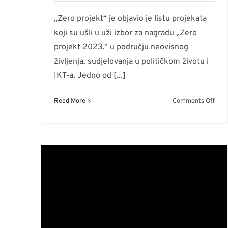
„Zero projekt“ je objavio je listu projekata
koji su ušli u uži izbor za nagradu „Zero
projekt 2023.“ u području neovisnog
življenja, sudjelovanja u političkom životu i
IKT-a. Jedno od [...]
on
Read More
Comments Off
Zero
proj
lista
kand