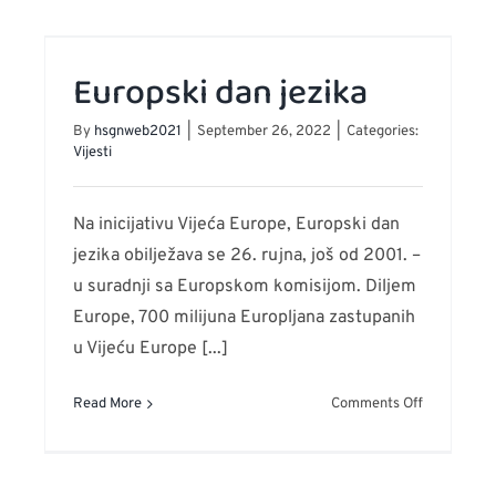
ti
u
u
onu
Palmotićev
Europski dan jezika
ja
4!
tskog
By
hsgnweb2021
|
September 26, 2022
|
Categories:
kovnog
Vijesti
ka
ure
Na inicijativu Vijeća Europe, Europski dan
ih!
jezika obilježava se 26. rujna, još od 2001. –
u suradnji sa Europskom komisijom. Diljem
Europe, 700 milijuna Europljana zastupanih
u Vijeću Europe [...]
on
Read More
Comments Off
Europski
dan
jezika