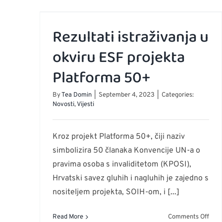
za
nov
sez
Rezultati istraživanja u
teča
okviru ESF projekta
hrva
zna
Platforma 50+
jezi
i
kult
By
Tea Domin
|
September 4, 2023
|
Categories:
Novosti
,
Vijesti
gluh
Kroz projekt Platforma 50+, čiji naziv
simbolizira 50 članaka Konvencije UN-a o
pravima osoba s invaliditetom (KPOSI),
Hrvatski savez gluhih i nagluhih je zajedno s
nositeljem projekta, SOIH-om, i [...]
on
Read More
Comments Off