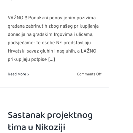
VAŽNO!!! Ponukani ponovljenim pozivima
građana zabrinutih zbog našeg prikupljanja
donacija na gradskim trgovima i ulicama,
podsjećamo: Te osobe NE predstavljaju
Hrvatski savez gluhih i nagluhih, a LAŽNO
prikupljaju potpise [...]
on
Read More
Comments Off
HSGN
ne
prikuplja
novčane
donacije
Sastanak projektnog
po
tima u Nikoziji
ulici
ili