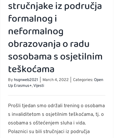
stručnjake iz područja
formalnog i
neformalnog
obrazovanja o radu
sosobama s osjetilnim
a
teškoćama
By
hsgnweb2021
|
March 4, 2022
|
Categories:
Open
Up Erasmus+
,
Vijesti
Prošli tjedan smo održali trening o osobama
s invaliditetom s osjetilnim teškoćama, tj. o
osobama s oštećenjem sluha i vida.
Polaznici su bili stručnjaci iz područja