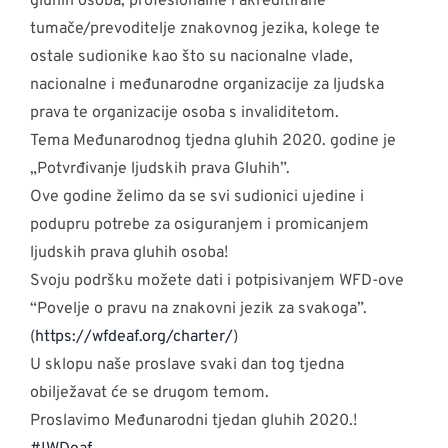
gluhih osoba, profesionalne i akreditirane
tumače/prevoditelje znakovnog jezika, kolege te
ostale sudionike kao što su nacionalne vlade,
nacionalne i međunarodne organizacije za ljudska
prava te organizacije osoba s invaliditetom.
Tema Međunarodnog tjedna gluhih 2020. godine je
„Potvrđivanje ljudskih prava Gluhih”.
Ove godine želimo da se svi sudionici ujedine i
podupru potrebe za osiguranjem i promicanjem
ljudskih prava gluhih osoba!
Svoju podršku možete dati i potpisivanjem WFD-ove
“Povelje o pravu na znakovni jezik za svakoga”.
(
https://wfdeaf.org/charter/
)
U sklopu naše proslave svaki dan tog tjedna
obilježavat će se drugom temom.
Proslavimo Međunarodni tjedan gluhih 2020.!