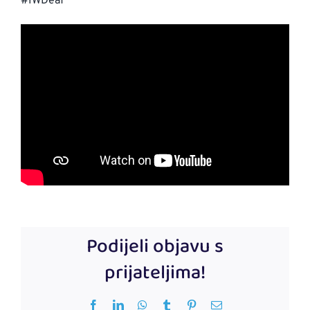
#IWDeaf
Podijeli objavu s
prijateljima!
Facebook
LinkedIn
WhatsApp
Tumblr
Pinterest
Email