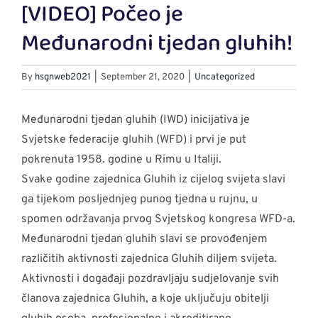
[VIDEO] Počeo je
Larger
Image
Međunarodni tjedan gluhih!
By
hsgnweb2021
|
September 21, 2020
|
Uncategorized
Međunarodni tjedan gluhih (IWD) inicijativa je
Svjetske federacije gluhih (WFD) i prvi je put
pokrenuta 1958. godine u Rimu u Italiji.
Svake godine zajednica Gluhih iz cijelog svijeta slavi
ga tijekom posljednjeg punog tjedna u rujnu, u
spomen održavanja prvog Svjetskog kongresa WFD-a.
Međunarodni tjedan gluhih slavi se provođenjem
različitih aktivnosti zajednica Gluhih diljem svijeta.
Aktivnosti i događaji pozdravljaju sudjelovanje svih
članova zajednica Gluhih, a koje uključuju obitelji