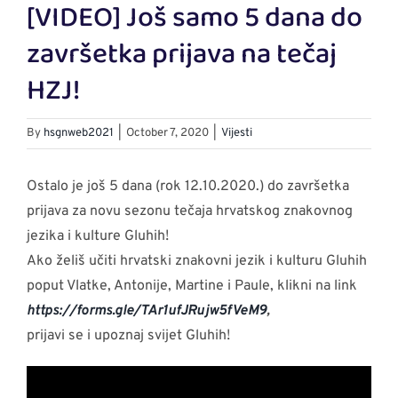
[VIDEO] Još samo 5 dana do
Larger
Image
završetka prijava na tečaj
HZJ!
By
hsgnweb2021
|
October 7, 2020
|
Vijesti
Ostalo je još 5 dana (rok 12.10.2020.) do završetka
prijava za novu sezonu tečaja hrvatskog znakovnog
jezika i kulture Gluhih!
Ako želiš učiti hrvatski znakovni jezik i kulturu Gluhih
poput Vlatke, Antonije, Martine i Paule, klikni na link
https://forms.gle/TAr1ufJRujw5fVeM9
,
prijavi se i upoznaj svijet Gluhih!