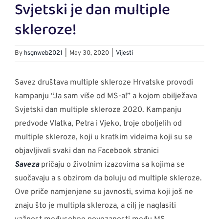
Svjetski je dan multiple
Larger
Image
skleroze!
By
hsgnweb2021
|
May 30, 2020
|
Vijesti
Savez društava multiple skleroze Hrvatske provodi
kampanju “Ja sam više od MS-a!” a kojom obilježava
Svjetski dan multiple skleroze 2020. Kampanju
predvode Vlatka, Petra i Vjeko, troje oboljelih od
multiple skleroze, koji u kratkim videima koji su se
objavljivali svaki dan na Facebook stranici
Saveza
pričaju o životnim izazovima sa kojima se
suočavaju a s obzirom da boluju od multiple skleroze.
Ove priče namjenjene su javnosti, svima koji još ne
znaju što je multipla skleroza, a cilj je naglasiti